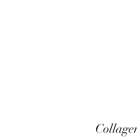
HairTech
Collagen