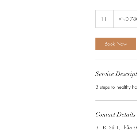
780
Vietnamese
1 hr
1
VND 78
dongs
h
Book Now
Service Descrip
3 steps to healthy ha
Contact Details
31 Đ. Số 1, Thảo Đ