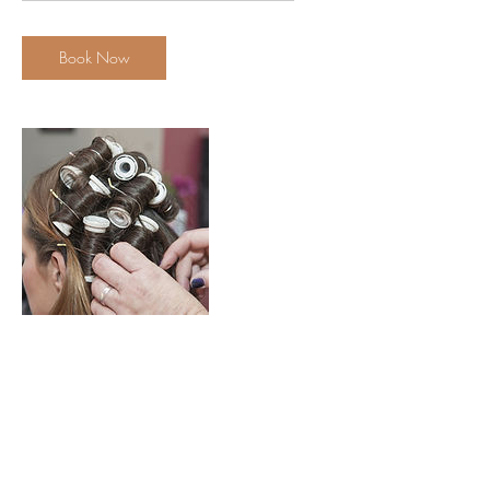
r
Book Now
Contact Details
31 Đ. Số 1, Thảo Điền, Quận 2, Thành phố
Hồ Chí Minh, Vietnam