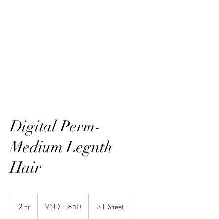
HairTech
Digital Perm-
Medium Legnth
Hair
1,850
Vietnamese
2 hr
2
VND 1,850
31 Street
dongs
h