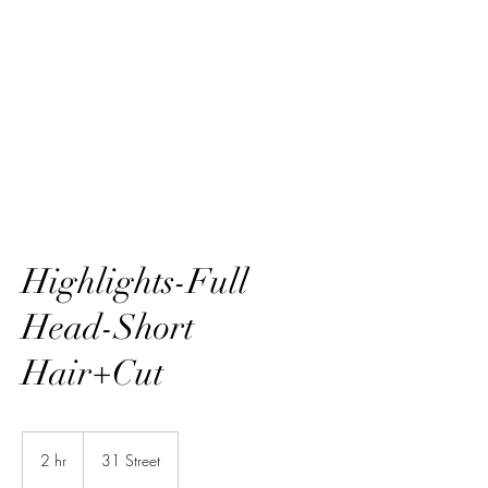
HairTech
Highlights-Full
Head-Short
Hair+Cut
2 hr
2
31 Street
h