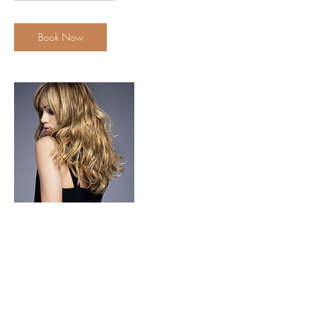
r
Book Now
Contact Details
31 Đ. Số 1, Thảo Điền, Quận 2, Thành phố
Hồ Chí Minh, Vietnam