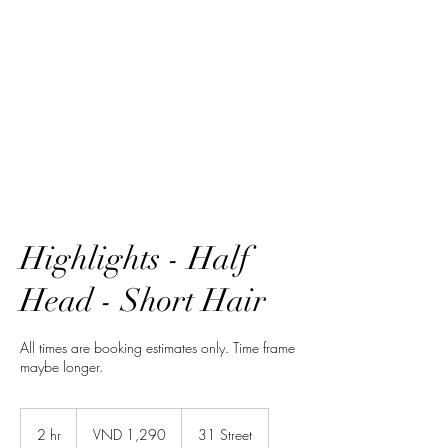
HairTech
Highlights - Half
Head - Short Hair
All times are booking estimates only. Time frame
maybe longer.
1,290
Vietnamese
2 hr
2
VND 1,290
31 Street
dongs