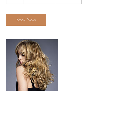
h
r
Book Now
Contact Details
31 Đ. Số 1, Thảo Điền, Quận 2, Thành phố
Hồ Chí Minh, Vietnam