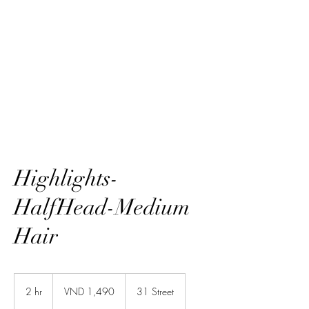
HairTech
Highlights-
HalfHead-Medium
Hair
1,490
Vietnamese
2 hr
2
VND 1,490
31 Street
dongs
h