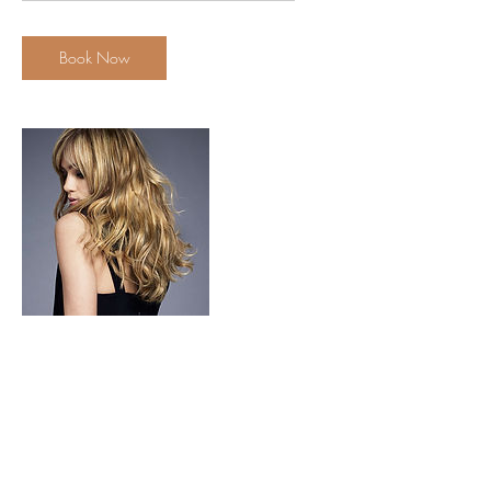
r
Book Now
Contact Details
31 Đ. Số 1, Thảo Điền, Quận 2, Thành phố
Hồ Chí Minh, Vietnam