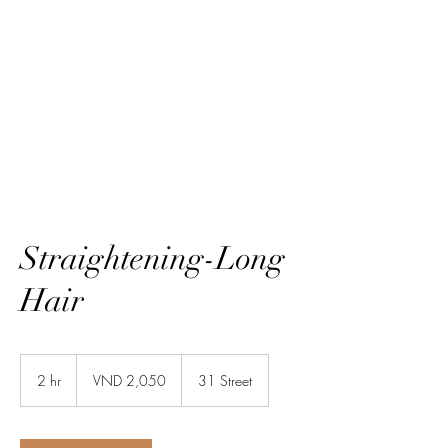
HairTech
Straightening-Long
Hair
2,050
Vietnamese
2 hr
2
VND 2,050
31 Street
dongs
h
r