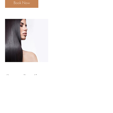
Book Now
Contact Details
31 Đ. Số 1, Thảo Điền, Quận 2, Thành phố
Hồ Chí Minh, Vietnam